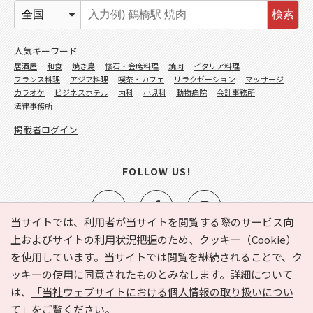
検索
人気キーワード
居酒屋
和食
焼き鳥
懐石・会席料理
焼肉
イタリア料理
フランス料理
アジア料理
喫茶・カフェ
リラクゼーション
マッサージ
カラオケ
ビジネスホテル
内科
小児科
動物病院
会計事務所
法律事務所
掲載者ログイン
FOLLOW US!
当サイトでは、利用者が当サイトを閲覧する際のサービス向
上およびサイトの利用状況把握のため、クッキー（Cookie）
を使用しています。当サイトでは閲覧を継続されることで、ク
e-NAVITA（イーナビタ）とは？
お気に入り
ヘルプ
ッキーの使用に同意されたものとみなします。詳細について
利用規約
個人情報の取り扱いについて
運営会社
は、
「当社ウェブサイトにおける個人情報の取り扱いについ
サイトマップ
広告掲載に関するお問い合わせ
て」
をご覧ください。