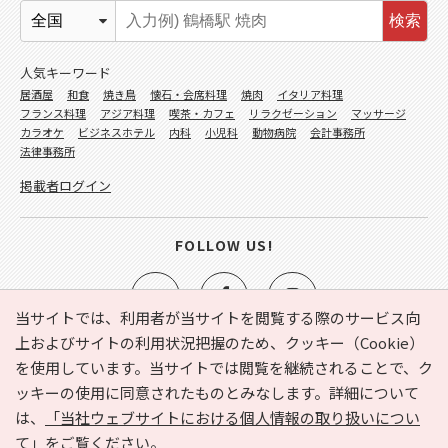
検索
人気キーワード
居酒屋
和食
焼き鳥
懐石・会席料理
焼肉
イタリア料理
フランス料理
アジア料理
喫茶・カフェ
リラクゼーション
マッサージ
カラオケ
ビジネスホテル
内科
小児科
動物病院
会計事務所
法律事務所
掲載者ログイン
FOLLOW US!
当サイトでは、利用者が当サイトを閲覧する際のサービス向
上およびサイトの利用状況把握のため、クッキー（Cookie）
を使用しています。当サイトでは閲覧を継続されることで、ク
e-NAVITA（イーナビタ）とは？
お気に入り
ヘルプ
ッキーの使用に同意されたものとみなします。詳細について
利用規約
個人情報の取り扱いについて
運営会社
は、
「当社ウェブサイトにおける個人情報の取り扱いについ
サイトマップ
広告掲載に関するお問い合わせ
て」
をご覧ください。