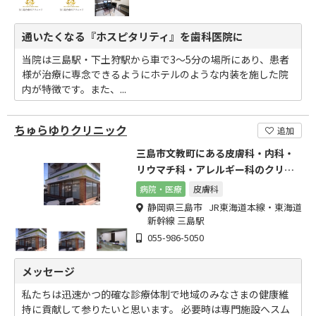
通いたくなる『ホスピタリティ』を歯科医院に
当院は三島駅・下土狩駅から車で3～5分の場所にあり、患者
様が治療に専念できるようにホテルのような内装を施した院
内が特徴です。また、...
ちゅらゆりクリニック
追加
三島市文教町にある皮膚科・内科・
リウマチ科・アレルギー科のクリニ
ックです。
病院・医療
皮膚科
静岡県三島市 JR東海道本線・東海道
新幹線 三島駅
055-986-5050
メッセージ
私たちは迅速かつ的確な診療体制で地域のみなさまの健康維
持に貢献して参りたいと思います。 必要時は専門施設へスム