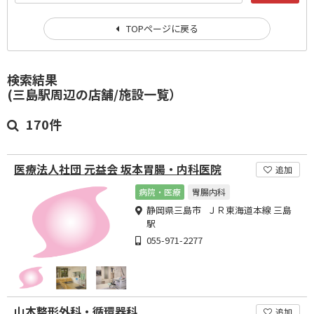
TOPページに戻る
検索結果
(三島駅周辺の店舗/施設一覧）
170件
医療法人社団 元益会 坂本胃腸・内科医院
追加
病院・医療
胃腸内科
静岡県三島市 ＪＲ東海道本線 三島
駅
055-971-2277
山本整形外科・循環器科
追加