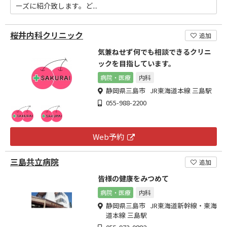
ーズに紹介致します。ど...
桜井内科クリニック
追加
気兼ねせず何でも相談できるクリニ
ックを目指しています。
病院・医療
内科
静岡県三島市 JR東海道本線 三島駅
055-988-2200
Web予約
三島共立病院
追加
皆様の健康をみつめて
病院・医療
内科
静岡県三島市 JR東海道新幹線・東海
道本線 三島駅