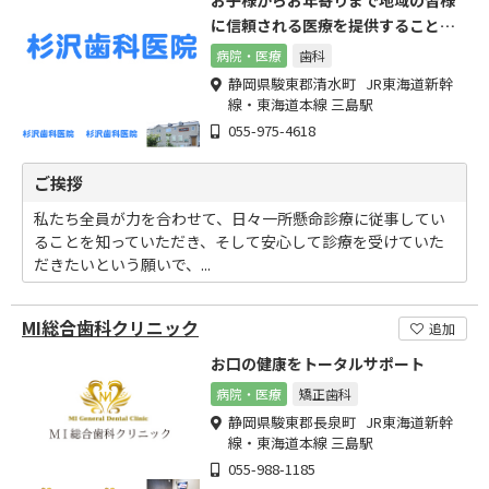
お子様からお年寄りまで地域の皆様
に信頼される医療を提供することを
目標にしています
病院・医療
歯科
静岡県駿東郡清水町 JR東海道新幹
線・東海道本線 三島駅
055-975-4618
ご挨拶
私たち全員が力を合わせて、日々一所懸命診療に従事してい
ることを知っていただき、そして安心して診療を受けていた
だきたいという願いで、...
MI総合歯科クリニック
追加
お口の健康をトータルサポート
病院・医療
矯正歯科
静岡県駿東郡長泉町 JR東海道新幹
線・東海道本線 三島駅
055-988-1185