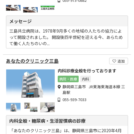
055-973-0882
メッセージ
三島共立病院は、1978年9月多くの地域の人たちの協力によ
って開設されました。 開設後四半世紀を迎える今、あらため
て働く人たちのいの...
あなたのクリニック三島
追加
内科診療全般を行っております
病院・医療
内科
静岡県三島市 JR東海東海道本線 三
島駅
055-939-7033
内科全般・糖尿病・生活習慣病の診療
「あなたのクリニック三島」は、静岡県三島市に2020年4月