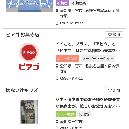
させていただきます。
不動産
不動産業
愛知県一宮市 名鉄名古屋本線 妙興
寺駅
0586-64-6537
ピアゴ 妙興寺店
追加
イイこと、プラス。「アピタ」と
「ピアゴ」は新生活創造小売業を目
指します。
ショッピング
スーパーマーケット
愛知県一宮市 名鉄名古屋本線 妙興
寺駅
0586-48-4711
はないけキッズ
追加
０才～６才までのお子様を経験豊富
な保育士が、忙しいお父さんお母さ
んの代わりにお預かりします
学校・教育
託児所
愛知県一宮市
0586-48-5121