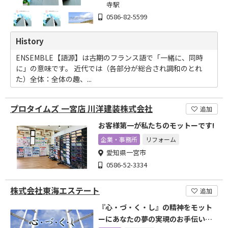
寺駅
0586-82-5599
History
ENSEMBLE【語源】は古期のフランス語で「一緒に、同時
に」の意味です。 近代では（各部分が総合され調和のとれ
た）全体：全体の趣、...
プロタイムズ 一宮店 川洋建装株式会社
追加
お客様第一が私たちのモットーです!
企業・事務所
リフォーム
愛知県一宮市
0586-52-3334
株式会社東海エステート
追加
『心・づ・く・し』の精神をモット
ーにあなたの夢の実現のお手伝いを