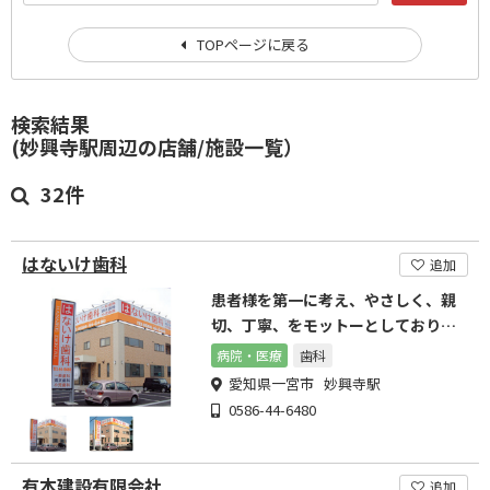
TOPページに戻る
検索結果
(妙興寺駅周辺の店舗/施設一覧）
32件
はないけ歯科
追加
患者様を第一に考え、やさしく、親
切、丁寧、をモットーとしておりま
す。
病院・医療
歯科
愛知県一宮市 妙興寺駅
0586-44-6480
有本建設有限会社
追加