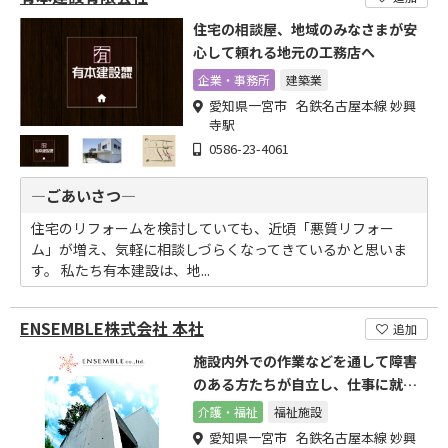
住宅の相談屋、地域のみなさまが安
心して頼れる地元の工務店へ
企業・事務所
建築業
愛知県一宮市 名鉄名古屋本線 妙興
寺駅
0586-23-4061
―ごあいさつ―
住宅のリフォームを検討していても、近頃「悪質リフォー
ム」が増え、気軽に相談しづらくなってきているかと思いま
す。 私たち有本建設は、地...
ENSEMBLE株式会社 本社
追加
施設内外での作業などを通して障害
のある方たちが自立し、仕事に就け
るようにサポートしています
介護・福祉
福祉施設
愛知県一宮市 名鉄名古屋本線 妙興