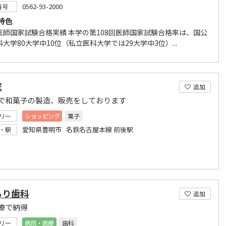
0562-93-2000
番号
特色
医師国家試験合格実績 本学の第108回医師国家試験合格率は、国公
大学80大学中10位（私立医科大学では29大学中3位）...
家
追加
で和菓子の製造、販売をしております
リー
ショッピング
菓子
愛知県豊明市 名鉄名古屋本線 前後駅
・駅
もり歯科
追加
療で納得
リー
病院・医療
歯科