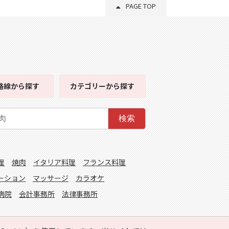
PAGE TOP
路線
から探す
カテゴリー
から探す
検索
理
焼肉
イタリア料理
フランス料理
ーション
マッサージ
カラオケ
病院
会計事務所
法律事務所