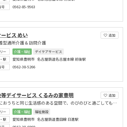
0562-85-9563
番号
ービス めい
追加
着型通所介護 & 訪問介護
リー
介護・福祉
デイケアサービス
愛知県豊明市 名古屋鉄道名古屋本線 前後駅
・駅
0562-38-5266
番号
後等デイサービス くるみの家豊明
追加
子供達におうちと同じ生活感のある空間で、のびのびと過ごしてもらえるように民家を利用してます
リー
介護・福祉
福祉施設
愛知県豊明市 名古屋鉄道豊田線 日進駅
・駅
0562-38-6969
番号