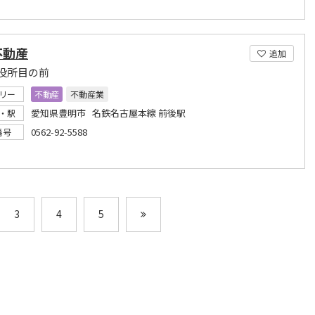
不動産
追加
役所目の前
リー
不動産
不動産業
愛知県豊明市 名鉄名古屋本線 前後駅
・駅
0562-92-5588
番号
3
4
5