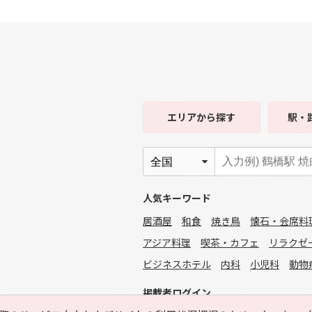
エリア
から探す
駅・
人気キーワード
居酒屋
和食
焼き鳥
懐石・会席料
アジア料理
喫茶・カフェ
リラクゼ
ビジネスホテル
内科
小児科
動物
掲載者ログイン