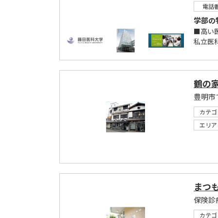
電話
学部の
■高い
私立医科
鶴の
豊明市
カテゴ
エリア
まつ
保険診
カテゴ