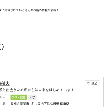
タに掲載されている
地元のお店の情報が満載！
覧）
医科大
追加
顔と出会うため私たちは未来をはじめています
リー
学校・教育
大学
愛知県豊明市 名古屋地下鉄桜通線 徳重駅
・駅