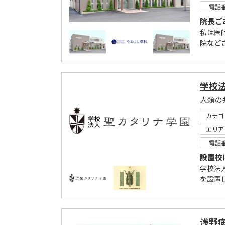
電話
院長ご
私は医
院など
学校
人類の
カテゴ
エリア
電話
設置校
学校法
を設置し
浅野