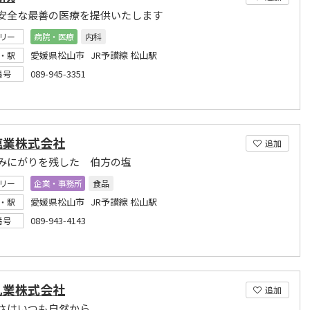
安全な最善の医療を提供いたします
リー
病院・医療
内科
愛媛県松山市 JR予讃線 松山駅
・駅
089-945-3351
番号
塩業株式会社
追加
みにがりを残した 伯方の塩
リー
企業・事務所
食品
愛媛県松山市 JR予讃線 松山駅
・駅
089-943-4143
番号
乳業株式会社
追加
さはいつも自然から