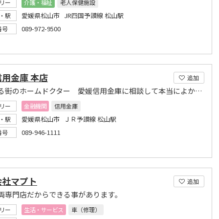
リー
介護・福祉
老人保健施設
愛媛県松山市 JR四国予讃線 松山駅
・駅
089-972-9500
番号
用金庫 本店
追加
愛のある街のホームドクター 愛媛信用金庫に相談して本当によかったと感じてほしい。
リー
金融機関
信用金庫
愛媛県松山市 ＪＲ予讃線 松山駅
・駅
089-946-1111
番号
会社マプト
追加
両専門店だからできる事があります。
リー
生活・サービス
車（修理）