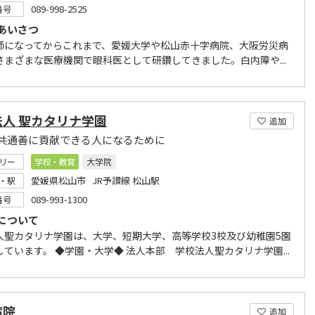
089-998-2525
番号
あいさつ
師になってからこれまで、愛媛大学や松山赤十字病院、大阪労災病
さまざまな医療機関で眼科医として研鑽してきました。白内障や...
法人 聖カタリナ学園
追加
共通善に貢献できる人になるために
リー
学校・教育
大学院
愛媛県松山市 JR予讃線 松山駅
・駅
089-993-1300
番号
について
人聖カタリナ学園は、大学、短期大学、高等学校3校及び幼稚園5園
ています。 ◆学園・大学◆ 法人本部 学校法人聖カタリナ学園...
病院
追加