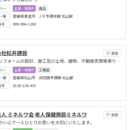
リー
企業・事務所
食品
愛媛県東温市 ＪＲ予讃本線 松山駅
・駅
089-966-1200
番号
会社松井建設
追加
新築、リフォームの設計、施工及び土地、建物、不動産売買等承ります。
リー
企業・事務所
工務店
愛媛県松山市 JR四国予讃線 松山駅
・駅
0120-136-433
番号
人 ミネルワ会 老人保健施設ミネルワ
追加
かい心で一人ひとりの思いを大切にいたします。