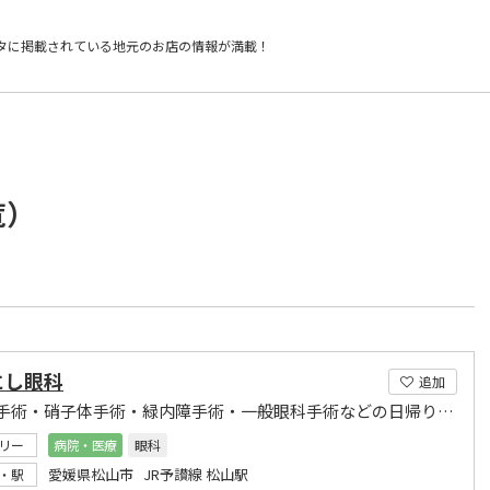
タに掲載されている
地元のお店の情報が満載！
覧）
にし眼科
追加
白内障手術・硝子体手術・緑内障手術・一般眼科手術などの日帰り手術
リー
病院・医療
眼科
愛媛県松山市 JR予讃線 松山駅
・駅