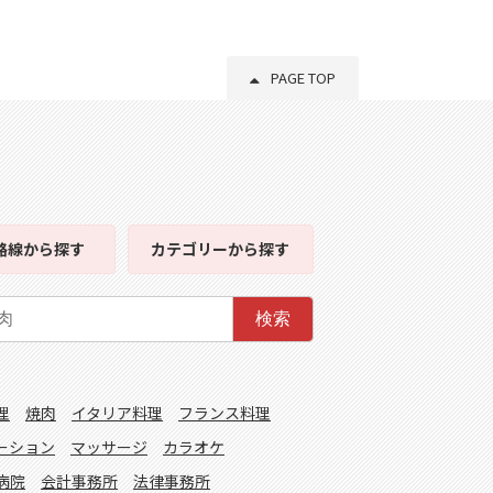
PAGE TOP
路線
から探す
カテゴリー
から探す
検索
理
焼肉
イタリア料理
フランス料理
ーション
マッサージ
カラオケ
病院
会計事務所
法律事務所