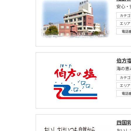
安心・
カテゴ
エリア
電話
伯方
海の恵
カテゴ
エリア
電話
四国
おいし