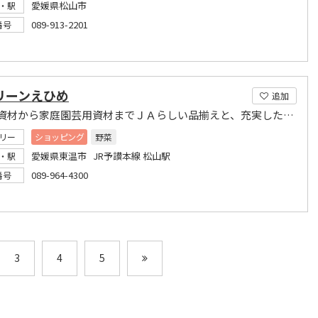
愛媛県松山市
・駅
089-913-2201
番号
リーンえひめ
追加
営農用資材から家庭園芸用資材までＪＡらしい品揃えと、充実した営農指導・相談につとめています
リー
ショッピング
野菜
愛媛県東温市 JR予讃本線 松山駅
・駅
089-964-4300
番号
3
4
5