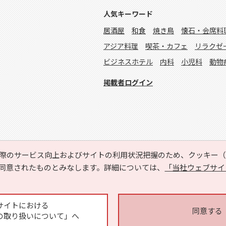
人気キーワード
居酒屋
和食
焼き鳥
懐石・会席料
アジア料理
喫茶・カフェ
リラクゼ
ビジネスホテル
内科
小児科
動物
掲載者ログイン
際のサービス向上およびサイトの利用状況把握のため、クッキー（C
同意されたものとみなします。詳細については、
「当社ウェブサイ
Copyright © HYOJITO.Co.,Ltd. All Rights Reserved.
サイトにおける
同意する
の取り扱いについて」へ