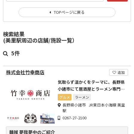
TOPページに戻る
検索結果
(美里駅周辺の店舗/施設一覧）
5件
株式会社竹幸商店
追加
気取らず温かくをテーマに、長野県
小諸市にて居酒屋とラーメン専門店
を展開
グルメ
ラーメン
長野県小諸市 JR東日本小海線 美里
駅
0267-27-2100
麺賊 夢我夢中のご紹介