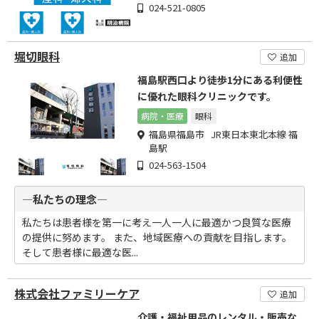
024-521-0805
堀切眼科
追加
福島駅西口より徒歩1分にある利便性
に優れた眼科クリニックです。
病院・医療
眼科
福島県福島市 JR東日本東北本線 福
島駅
024-563-1504
―私たちの理念―
私たちは患者様を第一に考え一人一人に最適かつ良質な医療
の提供に努めます。 また、地域医療への貢献を目指します。
そして患者様に最適な医...
株式会社ファミリーケア
追加
介護・福祉用品のレンタル・販売な