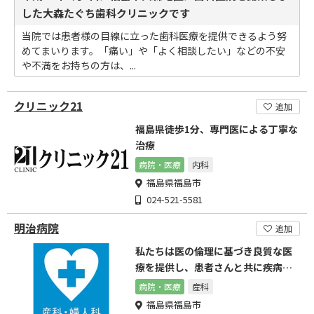
した大森たぐち歯科クリニックです
当院では患者様の目線に立った歯科医療を提供できるよう努
めてまいります。「痛い」や「よく相談したい」などの不安
や不満をお持ちの方は、...
クリニック21
追加
福島県徒歩1分、専門医による丁寧な
治療
病院・医療
内科
福島県福島市
024-521-5581
明治病院
追加
私たちは医の倫理に基づき良質な医
療を提供し、患者さんと共に疾病の
治療、健康の増進に努めます
病院・医療
産科
福島県福島市