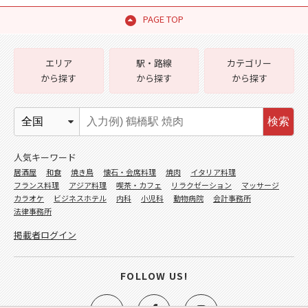
PAGE TOP
エリア
駅・路線
カテゴリー
から探す
から探す
から探す
検索
人気キーワード
居酒屋
和食
焼き鳥
懐石・会席料理
焼肉
イタリア料理
フランス料理
アジア料理
喫茶・カフェ
リラクゼーション
マッサージ
カラオケ
ビジネスホテル
内科
小児科
動物病院
会計事務所
法律事務所
掲載者ログイン
FOLLOW US!