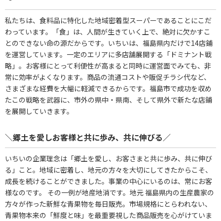
私たちは、食料品に特化した地域密着型スーパーであることにこだ
わっています。「食」は、人間が生きていく上で、絶対に欠かすこ
とのできない命の源だからです。いちいは、福島県内だけで14店鋪
を運営しています。一定のエリアに多店舗展開する「ドミナント戦
略」。お客様にとって利便性が高まると同時に運営面でみても、非
常に効率がよくなります。商品の流通コストや販促チラシ代など、
さまざまな経費を大幅に軽減できるからです。福島市で成功を収め
たこの戦略を武器に、市外の県中・県南、そして県外で新たな店鋪
を展開していきます。
＼郷土を愛しお客様と共に歩み、共に伸びる／
いちいの企業理念は「郷土を愛し、お客さまと共に歩み、共に伸び
る」こと。地域に密着し、地元の方々を大切にしてきたからこそ、
成長を続けることができました。事業の中心にいるのは、常にお客
様なのです。 その一例が地産地消です。地元 福島県内の生産農家の
方々が作った新鮮な青果物を毎日販売。市場規格にとらわれない、
青果物本来の「鮮度と味」を最重要視した商品販売を心がけていま