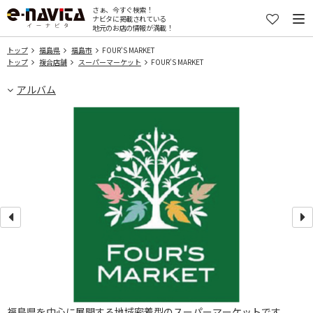
さぁ、今すぐ検索！
ナビタに掲載されている
地元のお店の情報が満載！
トップ
福島県
福島市
FOUR'S MARKET
トップ
複合店舗
スーパーマーケット
FOUR'S MARKET
アルバム
わ
福島県を中心に展開する地域密着型のスーパーマーケットです