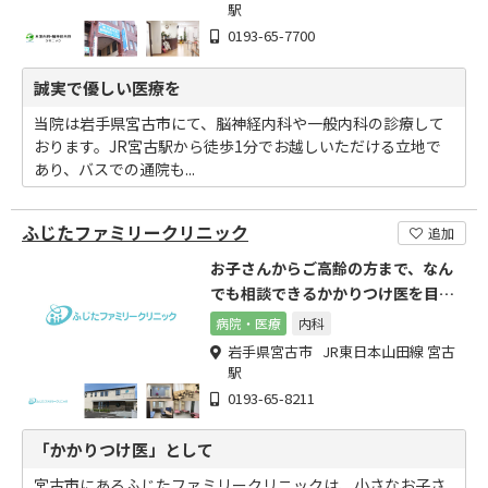
駅
0193-65-7700
誠実で優しい医療を
当院は岩手県宮古市にて、脳神経内科や一般内科の診療して
おります。JR宮古駅から徒歩1分でお越しいただける立地で
あり、バスでの通院も...
ふじたファミリークリニック
追加
お子さんからご高齢の方まで、なん
でも相談できるかかりつけ医を目指
します
病院・医療
内科
岩手県宮古市 JR東日本山田線 宮古
駅
0193-65-8211
「かかりつけ医」として
宮古市にあるふじたファミリークリニックは、小さなお子さ