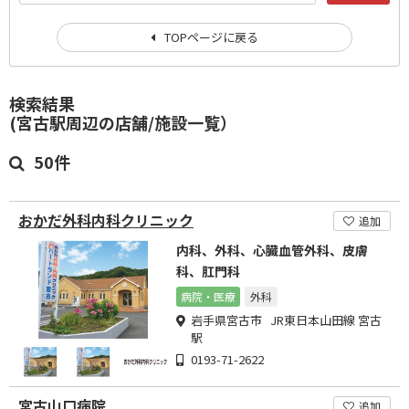
TOPページに戻る
検索結果
(宮古駅周辺の店舗/施設一覧）
50件
おかだ外科内科クリニック
追加
内科、外科、心臓血管外科、皮膚
科、肛門科
病院・医療
外科
岩手県宮古市 JR東日本山田線 宮古
駅
0193-71-2622
宮古山口病院
追加