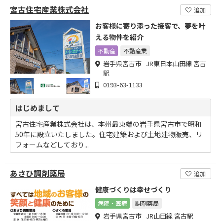
宮古住宅産業株式会社
追加
お客様に寄り添った接客で、夢を叶
える物件を紹介
不動産
不動産業
岩手県宮古市 JR東日本山田線 宮古
駅
0193-63-1133
はじめまして
宮古住宅産業株式会社は、本州最東端の岩手県宮古市で昭和
50年に設立いたしました。住宅建築および土地建物販売、リ
フォームなどしており...
あさひ調剤薬局
追加
健康づくりは幸せづくり
病院・医療
調剤薬局
岩手県宮古市 JR山田線 宮古駅