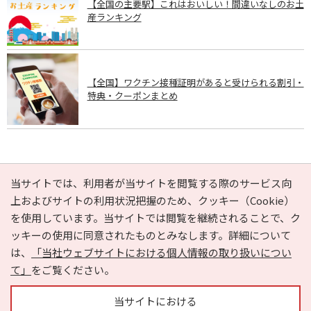
【全国の主要駅】これはおいしい！間違いなしのお土
産ランキング
【全国】ワクチン接種証明があると受けられる割引・
特典・クーポンまとめ
PAGE TOP
当サイトでは、利用者が当サイトを閲覧する際のサービス向
上およびサイトの利用状況把握のため、クッキー（Cookie）
を使用しています。当サイトでは閲覧を継続されることで、ク
e-NAVITA（イーナビタ）とは？
お気に入り
ヘルプ
ッキーの使用に同意されたものとみなします。詳細について
利用規約
個人情報の取り扱いについて
運営会社
は、
「当社ウェブサイトにおける個人情報の取り扱いについ
サイトマップ
広告掲載に関するお問い合わせ
て」
をご覧ください。
サイトの内容に関するお問い合わせ
当サイトにおける