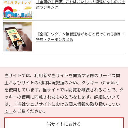
【全国の主要駅】これはおいしい！間違いなしのお土
産ランキング
【全国】ワクチン接種証明があると受けられる割引・
特典・クーポンまとめ
PAGE TOP
当サイトでは、利用者が当サイトを閲覧する際のサービス向
上およびサイトの利用状況把握のため、クッキー（Cookie）
を使用しています。当サイトでは閲覧を継続されることで、ク
e-NAVITA（イーナビタ）とは？
お気に入り
ヘルプ
ッキーの使用に同意されたものとみなします。詳細について
利用規約
個人情報の取り扱いについて
運営会社
は、
「当社ウェブサイトにおける個人情報の取り扱いについ
サイトマップ
広告掲載に関するお問い合わせ
て」
をご覧ください。
サイトの内容に関するお問い合わせ
当サイトにおける