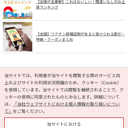
【全国の主要駅】これはおいしい！間違いなしのお土
産ランキング
【全国】ワクチン接種証明があると受けられる割引・
特典・クーポンまとめ
PAGE TOP
当サイトでは、利用者が当サイトを閲覧する際のサービス向
上およびサイトの利用状況把握のため、クッキー（Cookie）
を使用しています。当サイトでは閲覧を継続されることで、ク
e-NAVITA（イーナビタ）とは？
お気に入り
ヘルプ
ッキーの使用に同意されたものとみなします。詳細について
利用規約
個人情報の取り扱いについて
運営会社
は、
「当社ウェブサイトにおける個人情報の取り扱いについ
サイトマップ
広告掲載に関するお問い合わせ
て」
をご覧ください。
サイトの内容に関するお問い合わせ
当サイトにおける