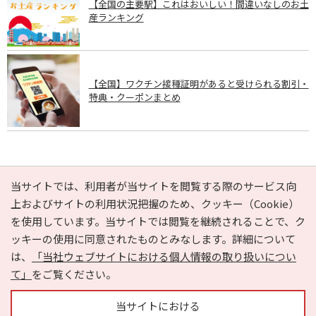
【全国の主要駅】これはおいしい！間違いなしのお土
産ランキング
【全国】ワクチン接種証明があると受けられる割引・
特典・クーポンまとめ
PAGE TOP
当サイトでは、利用者が当サイトを閲覧する際のサービス向
上およびサイトの利用状況把握のため、クッキー（Cookie）
を使用しています。当サイトでは閲覧を継続されることで、ク
e-NAVITA（イーナビタ）とは？
お気に入り
ヘルプ
ッキーの使用に同意されたものとみなします。詳細について
利用規約
個人情報の取り扱いについて
運営会社
は、
「当社ウェブサイトにおける個人情報の取り扱いについ
サイトマップ
広告掲載に関するお問い合わせ
て」
をご覧ください。
サイトの内容に関するお問い合わせ
当サイトにおける