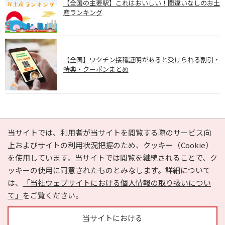
【全国の主要駅】これはおいしい！間違いなしのお土
産ランキング
【全国】ワクチン接種証明があると受けられる割引・
特典・クーポンまとめ
PAGE TOP
当サイトでは、利用者が当サイトを閲覧する際のサービス向
上およびサイトの利用状況把握のため、クッキー（Cookie）
を使用しています。当サイトでは閲覧を継続されることで、ク
e-NAVITA（イーナビタ）とは？
お気に入り
ヘルプ
ッキーの使用に同意されたものとみなします。詳細について
利用規約
個人情報の取り扱いについて
運営会社
は、
「当社ウェブサイトにおける個人情報の取り扱いについ
サイトマップ
広告掲載に関するお問い合わせ
て」
をご覧ください。
サイトの内容に関するお問い合わせ
当サイトにおける