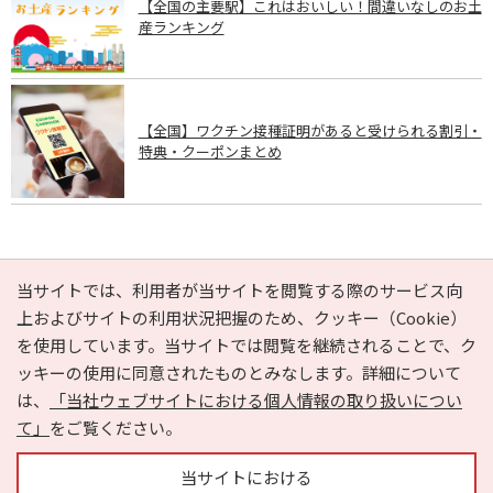
【全国の主要駅】これはおいしい！間違いなしのお土
産ランキング
【全国】ワクチン接種証明があると受けられる割引・
特典・クーポンまとめ
PAGE TOP
当サイトでは、利用者が当サイトを閲覧する際のサービス向
上およびサイトの利用状況把握のため、クッキー（Cookie）
を使用しています。当サイトでは閲覧を継続されることで、ク
e-NAVITA（イーナビタ）とは？
お気に入り
ヘルプ
ッキーの使用に同意されたものとみなします。詳細について
利用規約
個人情報の取り扱いについて
運営会社
は、
「当社ウェブサイトにおける個人情報の取り扱いについ
サイトマップ
広告掲載に関するお問い合わせ
て」
をご覧ください。
サイトの内容に関するお問い合わせ
当サイトにおける