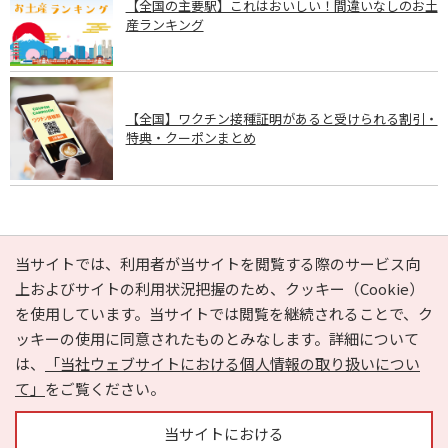
【全国の主要駅】これはおいしい！間違いなしのお土
産ランキング
【全国】ワクチン接種証明があると受けられる割引・
特典・クーポンまとめ
PAGE TOP
当サイトでは、利用者が当サイトを閲覧する際のサービス向
上およびサイトの利用状況把握のため、クッキー（Cookie）
を使用しています。当サイトでは閲覧を継続されることで、ク
e-NAVITA（イーナビタ）とは？
お気に入り
ヘルプ
ッキーの使用に同意されたものとみなします。詳細について
利用規約
個人情報の取り扱いについて
運営会社
は、
「当社ウェブサイトにおける個人情報の取り扱いについ
サイトマップ
広告掲載に関するお問い合わせ
て」
をご覧ください。
サイトの内容に関するお問い合わせ
当サイトにおける