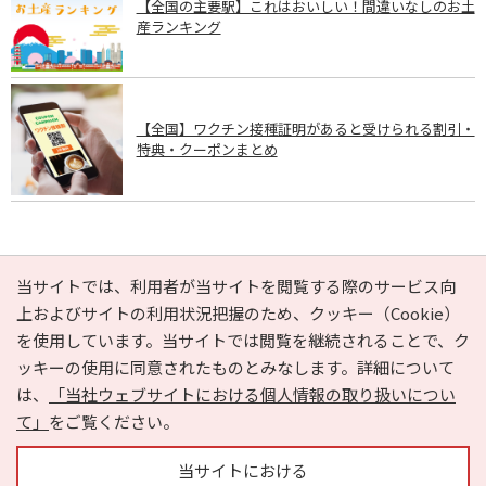
【全国の主要駅】これはおいしい！間違いなしのお土
産ランキング
【全国】ワクチン接種証明があると受けられる割引・
特典・クーポンまとめ
PAGE TOP
当サイトでは、利用者が当サイトを閲覧する際のサービス向
上およびサイトの利用状況把握のため、クッキー（Cookie）
を使用しています。当サイトでは閲覧を継続されることで、ク
e-NAVITA（イーナビタ）とは？
お気に入り
ヘルプ
ッキーの使用に同意されたものとみなします。詳細について
利用規約
個人情報の取り扱いについて
運営会社
は、
「当社ウェブサイトにおける個人情報の取り扱いについ
サイトマップ
広告掲載に関するお問い合わせ
て」
をご覧ください。
サイトの内容に関するお問い合わせ
当サイトにおける