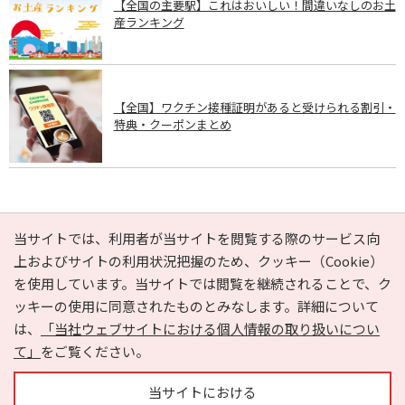
【全国の主要駅】これはおいしい！間違いなしのお土
産ランキング
【全国】ワクチン接種証明があると受けられる割引・
特典・クーポンまとめ
PAGE TOP
当サイトでは、利用者が当サイトを閲覧する際のサービス向
上およびサイトの利用状況把握のため、クッキー（Cookie）
を使用しています。当サイトでは閲覧を継続されることで、ク
e-NAVITA（イーナビタ）とは？
お気に入り
ヘルプ
ッキーの使用に同意されたものとみなします。詳細について
利用規約
個人情報の取り扱いについて
運営会社
は、
「当社ウェブサイトにおける個人情報の取り扱いについ
サイトマップ
広告掲載に関するお問い合わせ
て」
をご覧ください。
サイトの内容に関するお問い合わせ
当サイトにおける