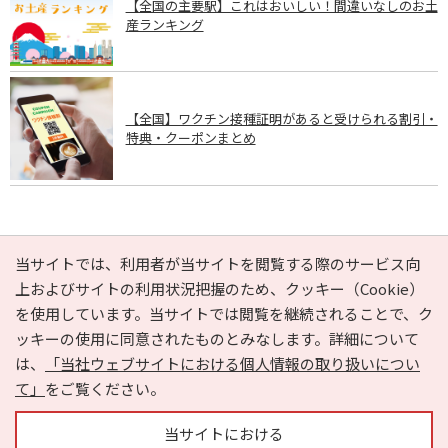
【全国の主要駅】これはおいしい！間違いなしのお土
産ランキング
【全国】ワクチン接種証明があると受けられる割引・
特典・クーポンまとめ
PAGE TOP
当サイトでは、利用者が当サイトを閲覧する際のサービス向
上およびサイトの利用状況把握のため、クッキー（Cookie）
を使用しています。当サイトでは閲覧を継続されることで、ク
e-NAVITA（イーナビタ）とは？
お気に入り
ヘルプ
ッキーの使用に同意されたものとみなします。詳細について
利用規約
個人情報の取り扱いについて
運営会社
は、
「当社ウェブサイトにおける個人情報の取り扱いについ
サイトマップ
広告掲載に関するお問い合わせ
て」
をご覧ください。
サイトの内容に関するお問い合わせ
当サイトにおける