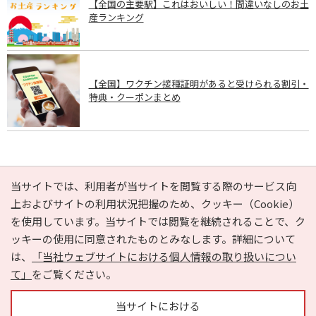
【全国の主要駅】これはおいしい！間違いなしのお土
産ランキング
【全国】ワクチン接種証明があると受けられる割引・
特典・クーポンまとめ
PAGE TOP
当サイトでは、利用者が当サイトを閲覧する際のサービス向
上およびサイトの利用状況把握のため、クッキー（Cookie）
を使用しています。当サイトでは閲覧を継続されることで、ク
e-NAVITA（イーナビタ）とは？
お気に入り
ヘルプ
ッキーの使用に同意されたものとみなします。詳細について
利用規約
個人情報の取り扱いについて
運営会社
は、
「当社ウェブサイトにおける個人情報の取り扱いについ
サイトマップ
広告掲載に関するお問い合わせ
て」
をご覧ください。
サイトの内容に関するお問い合わせ
当サイトにおける