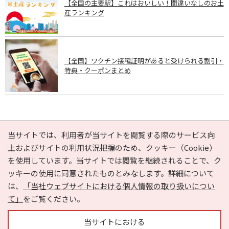
【全国の主要駅】これはおいしい！間違いなしのお土
産ランキング
【全国】ワクチン接種証明があると受けられる割引・
特典・クーポンまとめ
PAGE TOP
当サイトでは、利用者が当サイトを閲覧する際のサービス向
上およびサイトの利用状況把握のため、クッキー（Cookie）
を使用しています。当サイトでは閲覧を継続されることで、ク
e-NAVITA（イーナビタ）とは？
お気に入り
ヘルプ
ッキーの使用に同意されたものとみなします。詳細について
利用規約
個人情報の取り扱いについて
運営会社
は、
「当社ウェブサイトにおける個人情報の取り扱いについ
サイトマップ
広告掲載に関するお問い合わせ
て」
をご覧ください。
サイトの内容に関するお問い合わせ
当サイトにおける