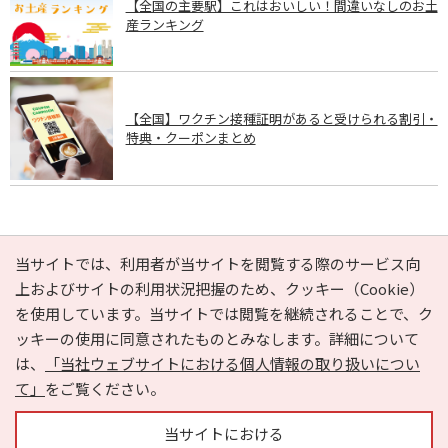
【全国の主要駅】これはおいしい！間違いなしのお土
産ランキング
【全国】ワクチン接種証明があると受けられる割引・
特典・クーポンまとめ
PAGE TOP
当サイトでは、利用者が当サイトを閲覧する際のサービス向
上およびサイトの利用状況把握のため、クッキー（Cookie）
を使用しています。当サイトでは閲覧を継続されることで、ク
e-NAVITA（イーナビタ）とは？
お気に入り
ヘルプ
ッキーの使用に同意されたものとみなします。詳細について
利用規約
個人情報の取り扱いについて
運営会社
は、
「当社ウェブサイトにおける個人情報の取り扱いについ
サイトマップ
広告掲載に関するお問い合わせ
て」
をご覧ください。
サイトの内容に関するお問い合わせ
当サイトにおける