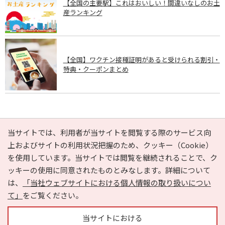
【全国の主要駅】これはおいしい！間違いなしのお土
産ランキング
【全国】ワクチン接種証明があると受けられる割引・
特典・クーポンまとめ
PAGE TOP
当サイトでは、利用者が当サイトを閲覧する際のサービス向
上およびサイトの利用状況把握のため、クッキー（Cookie）
を使用しています。当サイトでは閲覧を継続されることで、ク
e-NAVITA（イーナビタ）とは？
お気に入り
ヘルプ
ッキーの使用に同意されたものとみなします。詳細について
利用規約
個人情報の取り扱いについて
運営会社
は、
「当社ウェブサイトにおける個人情報の取り扱いについ
サイトマップ
広告掲載に関するお問い合わせ
て」
をご覧ください。
サイトの内容に関するお問い合わせ
当サイトにおける