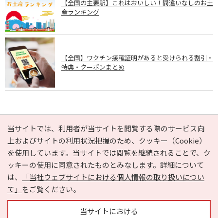
【全国の主要駅】これはおいしい！間違いなしのお土
産ランキング
【全国】ワクチン接種証明があると受けられる割引・
特典・クーポンまとめ
PAGE TOP
当サイトでは、利用者が当サイトを閲覧する際のサービス向
上およびサイトの利用状況把握のため、クッキー（Cookie）
を使用しています。当サイトでは閲覧を継続されることで、ク
e-NAVITA（イーナビタ）とは？
お気に入り
ヘルプ
ッキーの使用に同意されたものとみなします。詳細について
利用規約
個人情報の取り扱いについて
運営会社
は、
「当社ウェブサイトにおける個人情報の取り扱いについ
サイトマップ
広告掲載に関するお問い合わせ
て」
をご覧ください。
サイトの内容に関するお問い合わせ
当サイトにおける