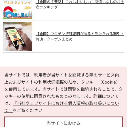
【全国の主要駅】これはおいしい！間違いなしのお土
産ランキング
【全国】ワクチン接種証明があると受けられる割引・
特典・クーポンまとめ
PAGE TOP
当サイトでは、利用者が当サイトを閲覧する際のサービス向
上およびサイトの利用状況把握のため、クッキー（Cookie）
を使用しています。当サイトでは閲覧を継続されることで、ク
e-NAVITA（イーナビタ）とは？
お気に入り
ヘルプ
ッキーの使用に同意されたものとみなします。詳細について
利用規約
個人情報の取り扱いについて
運営会社
は、
「当社ウェブサイトにおける個人情報の取り扱いについ
サイトマップ
広告掲載に関するお問い合わせ
て」
をご覧ください。
サイトの内容に関するお問い合わせ
当サイトにおける