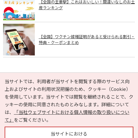
【全国の主要駅】これはおいしい！間違いなしのお土
産ランキング
【全国】ワクチン接種証明があると受けられる割引・
特典・クーポンまとめ
PAGE TOP
当サイトでは、利用者が当サイトを閲覧する際のサービス向
上およびサイトの利用状況把握のため、クッキー（Cookie）
を使用しています。当サイトでは閲覧を継続されることで、ク
e-NAVITA（イーナビタ）とは？
お気に入り
ヘルプ
ッキーの使用に同意されたものとみなします。詳細について
利用規約
個人情報の取り扱いについて
運営会社
は、
「当社ウェブサイトにおける個人情報の取り扱いについ
サイトマップ
広告掲載に関するお問い合わせ
て」
をご覧ください。
サイトの内容に関するお問い合わせ
当サイトにおける