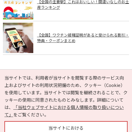
【全国の主要駅】これはおいしい！間違いなしのお土
産ランキング
【全国】ワクチン接種証明があると受けられる割引・
特典・クーポンまとめ
PAGE TOP
当サイトでは、利用者が当サイトを閲覧する際のサービス向
上およびサイトの利用状況把握のため、クッキー（Cookie）
を使用しています。当サイトでは閲覧を継続されることで、ク
e-NAVITA（イーナビタ）とは？
お気に入り
ヘルプ
ッキーの使用に同意されたものとみなします。詳細について
利用規約
個人情報の取り扱いについて
運営会社
は、
「当社ウェブサイトにおける個人情報の取り扱いについ
サイトマップ
広告掲載に関するお問い合わせ
て」
をご覧ください。
サイトの内容に関するお問い合わせ
当サイトにおける