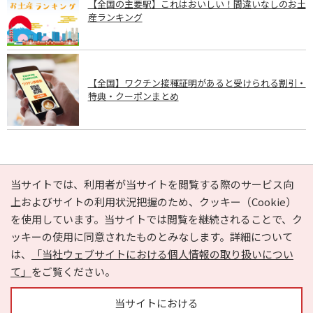
【全国の主要駅】これはおいしい！間違いなしのお土
産ランキング
【全国】ワクチン接種証明があると受けられる割引・
特典・クーポンまとめ
PAGE TOP
当サイトでは、利用者が当サイトを閲覧する際のサービス向
上およびサイトの利用状況把握のため、クッキー（Cookie）
を使用しています。当サイトでは閲覧を継続されることで、ク
e-NAVITA（イーナビタ）とは？
お気に入り
ヘルプ
ッキーの使用に同意されたものとみなします。詳細について
利用規約
個人情報の取り扱いについて
運営会社
は、
「当社ウェブサイトにおける個人情報の取り扱いについ
サイトマップ
広告掲載に関するお問い合わせ
て」
をご覧ください。
サイトの内容に関するお問い合わせ
当サイトにおける