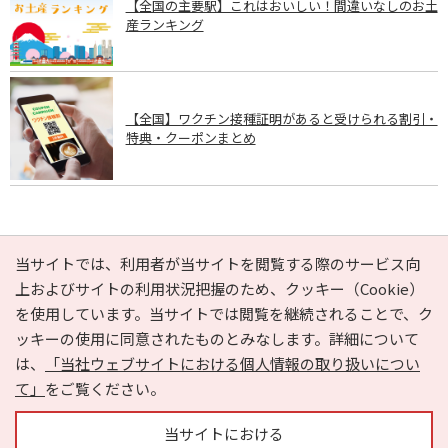
【全国の主要駅】これはおいしい！間違いなしのお土
産ランキング
【全国】ワクチン接種証明があると受けられる割引・
特典・クーポンまとめ
PAGE TOP
当サイトでは、利用者が当サイトを閲覧する際のサービス向
上およびサイトの利用状況把握のため、クッキー（Cookie）
を使用しています。当サイトでは閲覧を継続されることで、ク
e-NAVITA（イーナビタ）とは？
お気に入り
ヘルプ
ッキーの使用に同意されたものとみなします。詳細について
利用規約
個人情報の取り扱いについて
運営会社
は、
「当社ウェブサイトにおける個人情報の取り扱いについ
サイトマップ
広告掲載に関するお問い合わせ
て」
をご覧ください。
サイトの内容に関するお問い合わせ
当サイトにおける