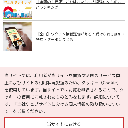
【全国の主要駅】これはおいしい！間違いなしのお土
産ランキング
【全国】ワクチン接種証明があると受けられる割引・
特典・クーポンまとめ
PAGE TOP
当サイトでは、利用者が当サイトを閲覧する際のサービス向
上およびサイトの利用状況把握のため、クッキー（Cookie）
を使用しています。当サイトでは閲覧を継続されることで、ク
e-NAVITA（イーナビタ）とは？
お気に入り
ヘルプ
ッキーの使用に同意されたものとみなします。詳細について
利用規約
個人情報の取り扱いについて
運営会社
は、
「当社ウェブサイトにおける個人情報の取り扱いについ
サイトマップ
広告掲載に関するお問い合わせ
て」
をご覧ください。
サイトの内容に関するお問い合わせ
当サイトにおける