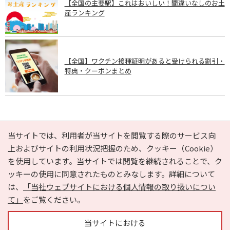
【全国の主要駅】これはおいしい！間違いなしのお土
産ランキング
【全国】ワクチン接種証明があると受けられる割引・
特典・クーポンまとめ
PAGE TOP
当サイトでは、利用者が当サイトを閲覧する際のサービス向
上およびサイトの利用状況把握のため、クッキー（Cookie）
を使用しています。当サイトでは閲覧を継続されることで、ク
e-NAVITA（イーナビタ）とは？
お気に入り
ヘルプ
ッキーの使用に同意されたものとみなします。詳細について
利用規約
個人情報の取り扱いについて
運営会社
は、
「当社ウェブサイトにおける個人情報の取り扱いについ
サイトマップ
広告掲載に関するお問い合わせ
て」
をご覧ください。
サイトの内容に関するお問い合わせ
当サイトにおける