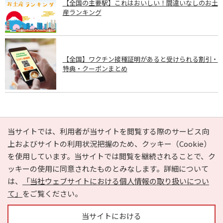
【全国の主要駅】これはおいしい！間違いなしのお土
産ランキング
【全国】ワクチン接種証明があると受けられる割引・
特典・クーポンまとめ
PAGE TOP
当サイトでは、利用者が当サイトを閲覧する際のサービス向
上およびサイトの利用状況把握のため、クッキー（Cookie）
を使用しています。当サイトでは閲覧を継続されることで、ク
e-NAVITA（イーナビタ）とは？
お気に入り
ヘルプ
ッキーの使用に同意されたものとみなします。詳細について
利用規約
個人情報の取り扱いについて
運営会社
は、
「当社ウェブサイトにおける個人情報の取り扱いについ
サイトマップ
広告掲載に関するお問い合わせ
て」
をご覧ください。
サイトの内容に関するお問い合わせ
当サイトにおける