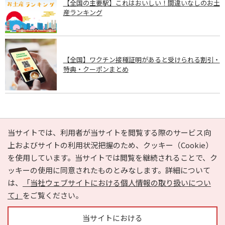
【全国の主要駅】これはおいしい！間違いなしのお土
産ランキング
【全国】ワクチン接種証明があると受けられる割引・
特典・クーポンまとめ
PAGE TOP
当サイトでは、利用者が当サイトを閲覧する際のサービス向
上およびサイトの利用状況把握のため、クッキー（Cookie）
を使用しています。当サイトでは閲覧を継続されることで、ク
e-NAVITA（イーナビタ）とは？
お気に入り
ヘルプ
ッキーの使用に同意されたものとみなします。詳細について
利用規約
個人情報の取り扱いについて
運営会社
は、
「当社ウェブサイトにおける個人情報の取り扱いについ
サイトマップ
広告掲載に関するお問い合わせ
て」
をご覧ください。
サイトの内容に関するお問い合わせ
当サイトにおける