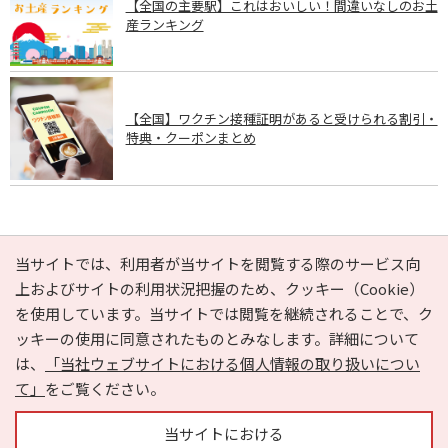
【全国の主要駅】これはおいしい！間違いなしのお土
産ランキング
【全国】ワクチン接種証明があると受けられる割引・
特典・クーポンまとめ
PAGE TOP
当サイトでは、利用者が当サイトを閲覧する際のサービス向
上およびサイトの利用状況把握のため、クッキー（Cookie）
を使用しています。当サイトでは閲覧を継続されることで、ク
e-NAVITA（イーナビタ）とは？
お気に入り
ヘルプ
ッキーの使用に同意されたものとみなします。詳細について
利用規約
個人情報の取り扱いについて
運営会社
は、
「当社ウェブサイトにおける個人情報の取り扱いについ
サイトマップ
広告掲載に関するお問い合わせ
て」
をご覧ください。
サイトの内容に関するお問い合わせ
当サイトにおける