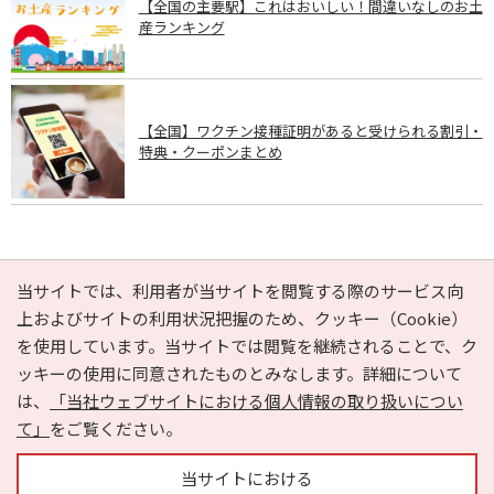
【全国の主要駅】これはおいしい！間違いなしのお土
産ランキング
【全国】ワクチン接種証明があると受けられる割引・
特典・クーポンまとめ
PAGE TOP
当サイトでは、利用者が当サイトを閲覧する際のサービス向
上およびサイトの利用状況把握のため、クッキー（Cookie）
を使用しています。当サイトでは閲覧を継続されることで、ク
e-NAVITA（イーナビタ）とは？
お気に入り
ヘルプ
ッキーの使用に同意されたものとみなします。詳細について
利用規約
個人情報の取り扱いについて
運営会社
は、
「当社ウェブサイトにおける個人情報の取り扱いについ
サイトマップ
広告掲載に関するお問い合わせ
て」
をご覧ください。
サイトの内容に関するお問い合わせ
当サイトにおける