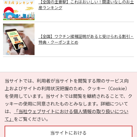
【全国の主要駅】これはおいしい！間違いなしのお土
産ランキング
【全国】ワクチン接種証明があると受けられる割引・
特典・クーポンまとめ
PAGE TOP
当サイトでは、利用者が当サイトを閲覧する際のサービス向
上およびサイトの利用状況把握のため、クッキー（Cookie）
を使用しています。当サイトでは閲覧を継続されることで、ク
e-NAVITA（イーナビタ）とは？
お気に入り
ヘルプ
ッキーの使用に同意されたものとみなします。詳細について
利用規約
個人情報の取り扱いについて
運営会社
は、
「当社ウェブサイトにおける個人情報の取り扱いについ
サイトマップ
広告掲載に関するお問い合わせ
て」
をご覧ください。
サイトの内容に関するお問い合わせ
当サイトにおける