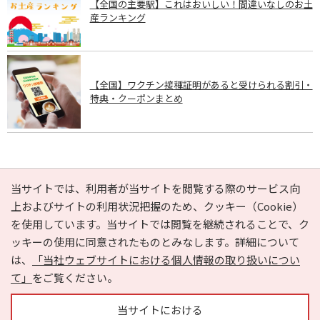
【全国の主要駅】これはおいしい！間違いなしのお土
産ランキング
【全国】ワクチン接種証明があると受けられる割引・
特典・クーポンまとめ
PAGE TOP
当サイトでは、利用者が当サイトを閲覧する際のサービス向
上およびサイトの利用状況把握のため、クッキー（Cookie）
を使用しています。当サイトでは閲覧を継続されることで、ク
e-NAVITA（イーナビタ）とは？
お気に入り
ヘルプ
ッキーの使用に同意されたものとみなします。詳細について
利用規約
個人情報の取り扱いについて
運営会社
は、
「当社ウェブサイトにおける個人情報の取り扱いについ
サイトマップ
広告掲載に関するお問い合わせ
て」
をご覧ください。
サイトの内容に関するお問い合わせ
当サイトにおける