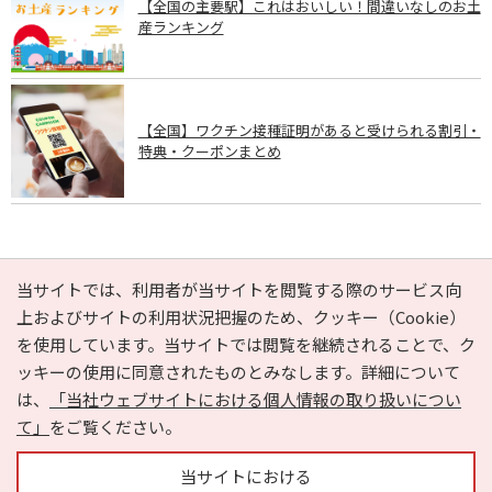
【全国の主要駅】これはおいしい！間違いなしのお土
産ランキング
【全国】ワクチン接種証明があると受けられる割引・
特典・クーポンまとめ
PAGE TOP
当サイトでは、利用者が当サイトを閲覧する際のサービス向
上およびサイトの利用状況把握のため、クッキー（Cookie）
を使用しています。当サイトでは閲覧を継続されることで、ク
e-NAVITA（イーナビタ）とは？
お気に入り
ヘルプ
ッキーの使用に同意されたものとみなします。詳細について
利用規約
個人情報の取り扱いについて
運営会社
は、
「当社ウェブサイトにおける個人情報の取り扱いについ
サイトマップ
広告掲載に関するお問い合わせ
て」
をご覧ください。
サイトの内容に関するお問い合わせ
当サイトにおける