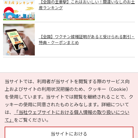
【全国の主要駅】これはおいしい！間違いなしのお土
産ランキング
【全国】ワクチン接種証明があると受けられる割引・
特典・クーポンまとめ
PAGE TOP
当サイトでは、利用者が当サイトを閲覧する際のサービス向
上およびサイトの利用状況把握のため、クッキー（Cookie）
を使用しています。当サイトでは閲覧を継続されることで、ク
e-NAVITA（イーナビタ）とは？
お気に入り
ヘルプ
ッキーの使用に同意されたものとみなします。詳細について
利用規約
個人情報の取り扱いについて
運営会社
は、
「当社ウェブサイトにおける個人情報の取り扱いについ
サイトマップ
広告掲載に関するお問い合わせ
て」
をご覧ください。
サイトの内容に関するお問い合わせ
当サイトにおける