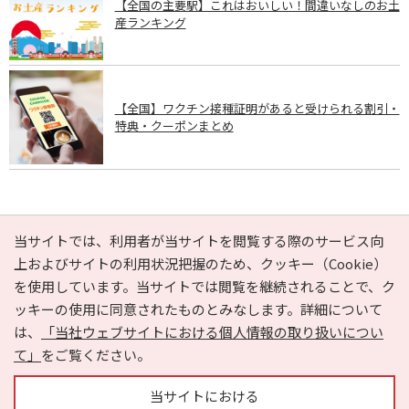
【全国の主要駅】これはおいしい！間違いなしのお土
産ランキング
【全国】ワクチン接種証明があると受けられる割引・
特典・クーポンまとめ
PAGE TOP
当サイトでは、利用者が当サイトを閲覧する際のサービス向
上およびサイトの利用状況把握のため、クッキー（Cookie）
を使用しています。当サイトでは閲覧を継続されることで、ク
e-NAVITA（イーナビタ）とは？
お気に入り
ヘルプ
ッキーの使用に同意されたものとみなします。詳細について
利用規約
個人情報の取り扱いについて
運営会社
は、
「当社ウェブサイトにおける個人情報の取り扱いについ
サイトマップ
広告掲載に関するお問い合わせ
て」
をご覧ください。
サイトの内容に関するお問い合わせ
当サイトにおける