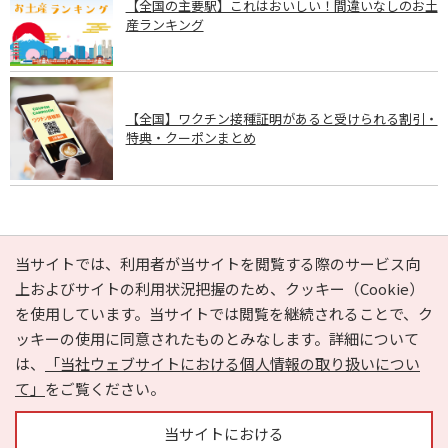
【全国の主要駅】これはおいしい！間違いなしのお土
産ランキング
【全国】ワクチン接種証明があると受けられる割引・
特典・クーポンまとめ
PAGE TOP
当サイトでは、利用者が当サイトを閲覧する際のサービス向
上およびサイトの利用状況把握のため、クッキー（Cookie）
を使用しています。当サイトでは閲覧を継続されることで、ク
e-NAVITA（イーナビタ）とは？
お気に入り
ヘルプ
ッキーの使用に同意されたものとみなします。詳細について
利用規約
個人情報の取り扱いについて
運営会社
は、
「当社ウェブサイトにおける個人情報の取り扱いについ
サイトマップ
広告掲載に関するお問い合わせ
て」
をご覧ください。
サイトの内容に関するお問い合わせ
当サイトにおける