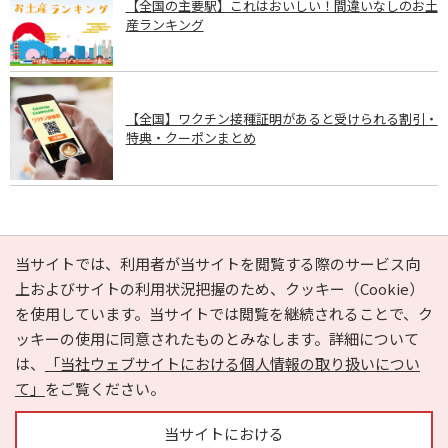
【全国の主要駅】これはおいしい！間違いなしのお土
産ランキング
【全国】ワクチン接種証明があると受けられる割引・
特典・クーポンまとめ
PAGE TOP
当サイトでは、利用者が当サイトを閲覧する際のサービス向
上およびサイトの利用状況把握のため、クッキー（Cookie）
を使用しています。当サイトでは閲覧を継続されることで、ク
e-NAVITA（イーナビタ）とは？
お気に入り
ヘルプ
ッキーの使用に同意されたものとみなします。詳細について
利用規約
個人情報の取り扱いについて
運営会社
は、
「当社ウェブサイトにおける個人情報の取り扱いについ
サイトマップ
広告掲載に関するお問い合わせ
て」
をご覧ください。
サイトの内容に関するお問い合わせ
当サイトにおける