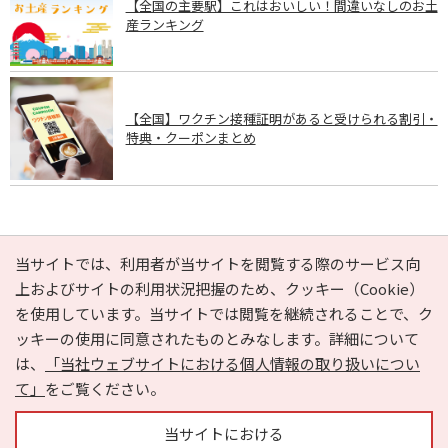
【全国の主要駅】これはおいしい！間違いなしのお土
産ランキング
【全国】ワクチン接種証明があると受けられる割引・
特典・クーポンまとめ
PAGE TOP
当サイトでは、利用者が当サイトを閲覧する際のサービス向
上およびサイトの利用状況把握のため、クッキー（Cookie）
を使用しています。当サイトでは閲覧を継続されることで、ク
e-NAVITA（イーナビタ）とは？
お気に入り
ヘルプ
ッキーの使用に同意されたものとみなします。詳細について
利用規約
個人情報の取り扱いについて
運営会社
は、
「当社ウェブサイトにおける個人情報の取り扱いについ
サイトマップ
広告掲載に関するお問い合わせ
て」
をご覧ください。
サイトの内容に関するお問い合わせ
当サイトにおける