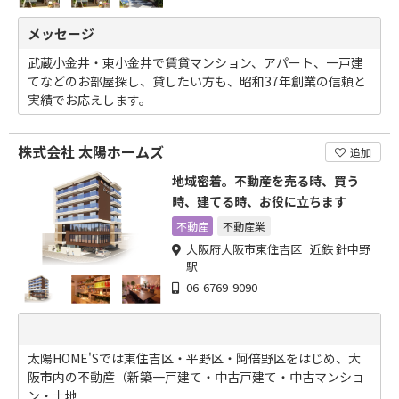
メッセージ
武蔵小金井・東小金井で賃貸マンション、アパート、一戸建
てなどのお部屋探し、貸したい方も、昭和37年創業の信頼と
実績でお応えします。
株式会社 太陽ホームズ
追加
地域密着。不動産を売る時、買う
時、建てる時、お役に立ちます
不動産
不動産業
大阪府大阪市東住吉区 近鉄 針中野
駅
06-6769-9090
太陽HOME'Sでは東住吉区・平野区・阿倍野区をはじめ、大
阪市内の不動産（新築一戸建て・中古戸建て・中古マンショ
ン・土地...