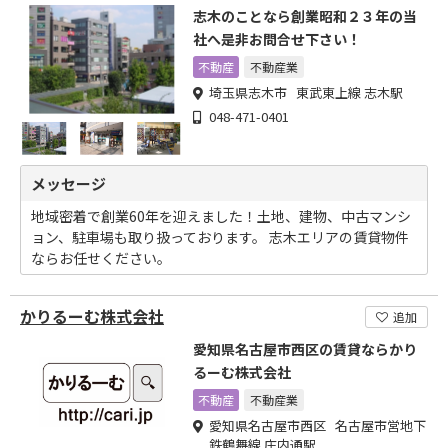
志木のことなら創業昭和２３年の当
社へ是非お問合せ下さい！
不動産
不動産業
埼玉県志木市 東武東上線 志木駅
048-471-0401
メッセージ
地域密着で創業60年を迎えました！土地、建物、中古マンシ
ョン、駐車場も取り扱っております。 志木エリアの賃貸物件
ならお任せください。
かりるーむ株式会社
追加
愛知県名古屋市西区の賃貸ならかり
るーむ株式会社
不動産
不動産業
愛知県名古屋市西区 名古屋市営地下
鉄鶴舞線 庄内通駅