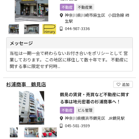
不動産
不動産業
神奈川県川崎市麻生区 小田急線 柿
生駅
044-987-3336
メッセージ
当社は一期一会で終わらないお付き合いをポリシーとして 営
業しております。 この地区に移住して数十年です。 不動産に
関する事に限定せず何時...
杉浦商事 鶴見店
追加
鶴見の賃貸・売買など不動産に関す
る事は地元密着の杉浦商事へ！
不動産
ビル管理
神奈川県横浜市鶴見区 JR鶴見駅
045-581-3939