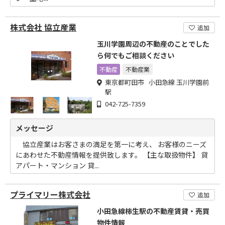
株式会社 協立産業
追加
玉川学園周辺の不動産のことでした
ら何でもご相談ください
不動産
不動産業
東京都町田市 小田急線 玉川学園前
駅
042-725-7359
メッセージ
協立産業はお客さまの満足を第一に考え、 お客様のニーズ
にあわせた不動産情報を提供致します。 【主な取扱物件】 貸
アパート・マンション 貸...
プライマリー株式会社
追加
小田急線柿生駅の不動産賃貸・売買
物件情報