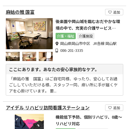
麻姑の雅 国富
追加
後楽園や岡山城を臨むおだやかな環
境の中で、充実の介護サービス
を・・・
介護・福祉
介護施設
岡山県岡山市中区 JR各線 岡山駅
086-201-3335
ここにあります。あなたの安心家族的なケア。
「麻姑の雅 国富」はご自宅同様、ゆったり、安心してお過
ごししていただける様、スタッフ一同、痒い所に手が届くケ
アを心掛けています。 要...
アイデル リハビリ訪問看護ステーション
追加
機能低下予防、個別リハビリ、0歳～
リハビリ対応