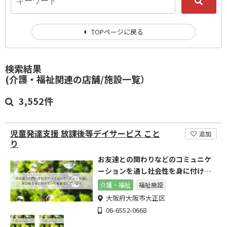
TOPページに戻る
検索結果
(介護・福祉関連の店舗/施設一覧）
3,552件
児童発達支援 放課後等デイサービス こと
追加
り
お友達との関わりなどのコミュニケ
ーションを通し社会性を身に付けて
いく療育をしています。
介護・福祉
福祉施設
大阪府大阪市大正区
06-6552-0668