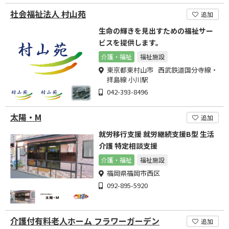
社会福祉法人 村山苑
追加
生命の輝きを見出すための福祉サー
ビスを提供します。
介護・福祉
福祉施設
東京都東村山市 西武鉄道国分寺線・
拝島線 小川駅
042-393-8496
太陽・M
追加
就労移行支援 就労継続支援B型 生活
介護 特定相談支援
介護・福祉
福祉施設
福岡県福岡市西区
092-895-5920
介護付有料老人ホーム フラワーガーデン
追加