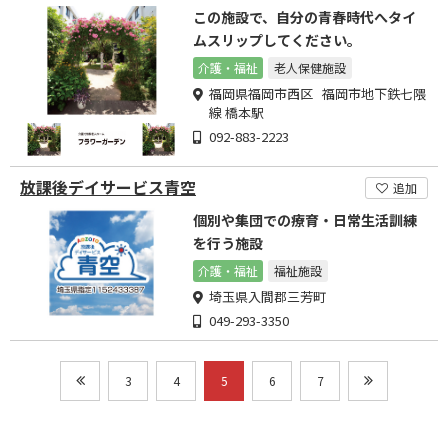
この施設で、自分の青春時代へタイ
ムスリップしてください。
介護・福祉
老人保健施設
福岡県福岡市西区 福岡市地下鉄七隈
線 橋本駅
092-883-2223
放課後デイサービス青空
追加
個別や集団での療育・日常生活訓練
を行う施設
介護・福祉
福祉施設
埼玉県入間郡三芳町
049-293-3350
3
4
5
6
7