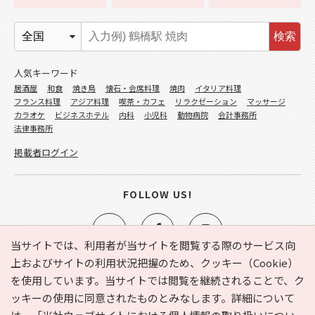
検索
人気キーワード
居酒屋
和食
焼き鳥
懐石・会席料理
焼肉
イタリア料理
フランス料理
アジア料理
喫茶・カフェ
リラクゼーション
マッサージ
カラオケ
ビジネスホテル
内科
小児科
動物病院
会計事務所
法律事務所
掲載者ログイン
FOLLOW US!
当サイトでは、利用者が当サイトを閲覧する際のサービス向
上およびサイトの利用状況把握のため、クッキー（Cookie）
を使用しています。当サイトでは閲覧を継続されることで、ク
e-NAVITA（イーナビタ）とは？
お気に入り
ヘルプ
ッキーの使用に同意されたものとみなします。詳細について
利用規約
個人情報の取り扱いについて
運営会社