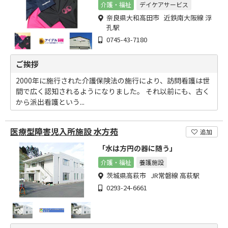
介護・福祉
デイケアサービス
奈良県大和高田市 近鉄南大阪線 浮
孔駅
0745-43-7180
ご挨拶
2000年に施行された介護保険法の施行により、訪問看護は世
間で広く認知されるようになりました。 それ以前にも、古く
から派出看護という...
医療型障害児入所施設 水方苑
追加
「水は方円の器に随う」
介護・福祉
養護施設
茨城県高萩市 JR常磐線 高萩駅
0293-24-6661