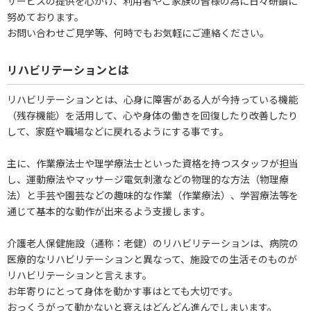
サービスの提供を心がけ、利用者やご家族の皆様の為に日々研鑽に
努めております。
お問い合わせご見学等、何時でもお気軽にご連絡ください。
リハビリテーションとは
リハビリテーションとは、心身に障害がある人が今持っている機能
（残存機能）を活用して、心や身体の働きを回復したり改善したり
して、家庭や職場などに戻れるようにする事です。
主に、作業療法士や理学療法士といった資格を持つスタッフが担当
し、運動療法やマッサージ電気刺激などの物理的な方法（物理療
法）と手芸や園芸などの趣味的な作業（作業療法）、学習療法等を
通じて基本的な動作が出来るよう支援します。
介護老人保健施設（通称：老健）のリハビリテーションは、病院の
医療的なリハビリテーションと異なって、施設での生活そのものが
リハビリテーションと言えます。
お年寄りにとって身体を動かす事はとても大切です。
おっくうがって動かないと衰えはどんどん進んでしまいます。