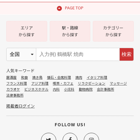
PAGE TOP
エリア
駅・路線
カテゴリー
から探す
から探す
から探す
検索
人気キーワード
居酒屋
和食
焼き鳥
懐石・会席料理
焼肉
イタリア料理
フランス料理
アジア料理
喫茶・カフェ
リラクゼーション
マッサージ
カラオケ
ビジネスホテル
内科
小児科
動物病院
会計事務所
法律事務所
掲載者ログイン
FOLLOW US!