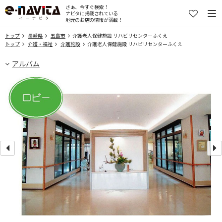
さぁ、今すぐ検索！
ナビタに掲載されている
地元のお店の情報が満載！
トップ
長崎県
五島市
介護老人保健施設 リハビリセンターふくえ
トップ
介護・福祉
介護施設
介護老人保健施設 リハビリセンターふくえ
アルバム