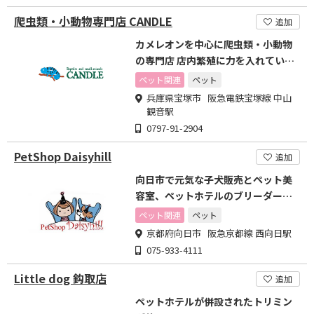
爬虫類・小動物専門店 CANDLE
追加
カメレオンを中心に爬虫類・小動物
の専門店 店内繁殖に力を入れていま
す
ペット関連
ペット
兵庫県宝塚市 阪急電鉄宝塚線 中山
観音駅
0797-91-2904
PetShop Daisyhill
追加
向日市で元気な子犬販売とペット美
容室、ペットホテルのブリーダーペ
ットショップ
ペット関連
ペット
京都府向日市 阪急京都線 西向日駅
075-933-4111
Little dog 鈎取店
追加
ペットホテルが併設されたトリミン