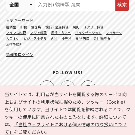
検索
人気キーワード
居酒屋
和食
焼き鳥
懐石・会席料理
焼肉
イタリア料理
フランス料理
アジア料理
喫茶・カフェ
リラクゼーション
マッサージ
カラオケ
ビジネスホテル
内科
小児科
動物病院
会計事務所
法律事務所
掲載者ログイン
FOLLOW US!
当サイトでは、利用者が当サイトを閲覧する際のサービス向
上およびサイトの利用状況把握のため、クッキー（Cookie）
を使用しています。当サイトでは閲覧を継続されることで、ク
e-NAVITA（イーナビタ）とは？
お気に入り
ヘルプ
ッキーの使用に同意されたものとみなします。詳細について
利用規約
個人情報の取り扱いについて
運営会社
は、
「当社ウェブサイトにおける個人情報の取り扱いについ
サイトマップ
広告掲載に関するお問い合わせ
て」
をご覧ください。