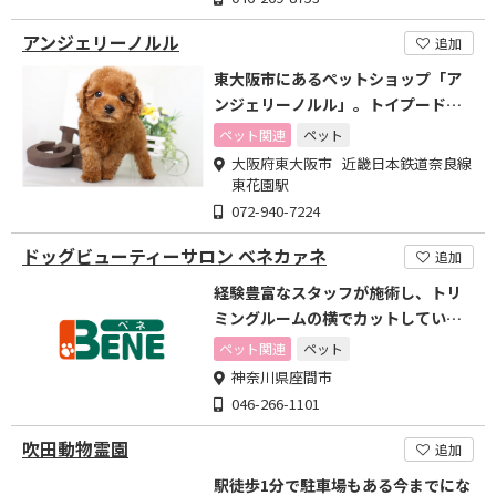
アンジェリーノルル
追加
東大阪市にあるペットショップ「ア
ンジェリーノルル」。トイプードル
などを扱うペットショップ
ペット関連
ペット
大阪府東大阪市 近畿日本鉄道奈良線
東花園駅
072-940-7224
ドッグビューティーサロン ベネカァネ
追加
経験豊富なスタッフが施術し、トリ
ミングルームの横でカットしている
姿もご覧頂けます。
ペット関連
ペット
神奈川県座間市
046-266-1101
吹田動物霊園
追加
駅徒歩1分で駐車場もある今までにな