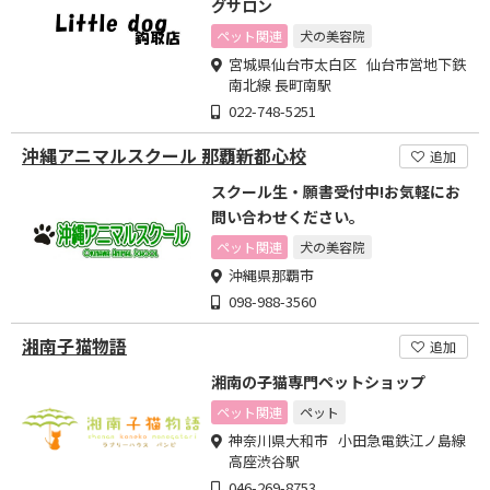
グサロン
ペット関連
犬の美容院
宮城県仙台市太白区 仙台市営地下鉄
南北線 長町南駅
022-748-5251
沖縄アニマルスクール 那覇新都心校
追加
スクール生・願書受付中!お気軽にお
問い合わせください。
ペット関連
犬の美容院
沖縄県那覇市
098-988-3560
湘南子猫物語
追加
湘南の子猫専門ペットショップ
ペット関連
ペット
神奈川県大和市 小田急電鉄江ノ島線
高座渋谷駅
046-269-8753