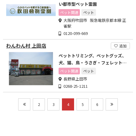
い都市型ペット霊園
ペット関連
ペット
大阪府吹田市 阪急電鉄京都本線 正
雀駅
0120-099-669
わんわん村 上田店
追加
ペットトリミング、ペットグッズ、
犬、猫、鳥・うさぎ・フェレット、
エキゾチックのことなら
ペット関連
ペット
長野県上田市
0268-25-1211
2
3
4
5
6