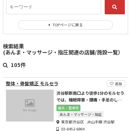
TOPページに戻る
検索結果
(あんま・マッサージ・指圧関連の店舗/施設一覧）
105件
整体・骨盤矯正 モルセラ
追加
渋谷駅新南口より徒歩1分のモルセラ
では、睡眠障害・腰痛・手足のしび
れを早期改善に導きます。
鍼灸・整骨院
あんま・マッサージ・指圧
東京都渋谷区 JR山手線 渋谷駅
03-6452-6864