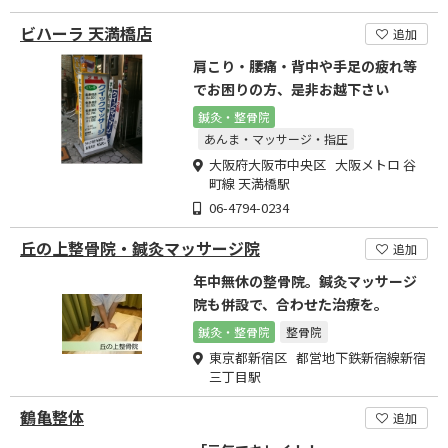
ビハーラ 天満橋店
追加
肩こり・腰痛・背中や手足の疲れ等
でお困りの方、是非お越下さい
鍼灸・整骨院
あんま・マッサージ・指圧
大阪府大阪市中央区 大阪メトロ 谷
町線 天満橋駅
06-4794-0234
丘の上整骨院・鍼灸マッサージ院
追加
年中無休の整骨院。鍼灸マッサージ
院も併設で、合わせた治療を。
鍼灸・整骨院
整骨院
東京都新宿区 都営地下鉄新宿線新宿
三丁目駅
鶴亀整体
追加