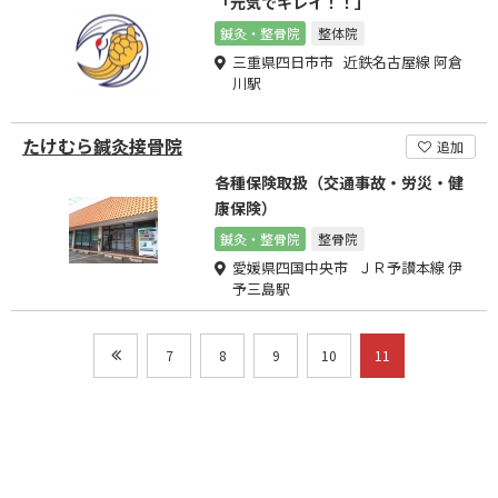
「元気でキレイ！！」
鍼灸・整骨院
整体院
三重県四日市市 近鉄名古屋線 阿倉
川駅
たけむら鍼灸接骨院
追加
各種保険取扱（交通事故・労災・健
康保険）
鍼灸・整骨院
整骨院
愛媛県四国中央市 ＪＲ予讃本線 伊
予三島駅
7
8
9
10
11