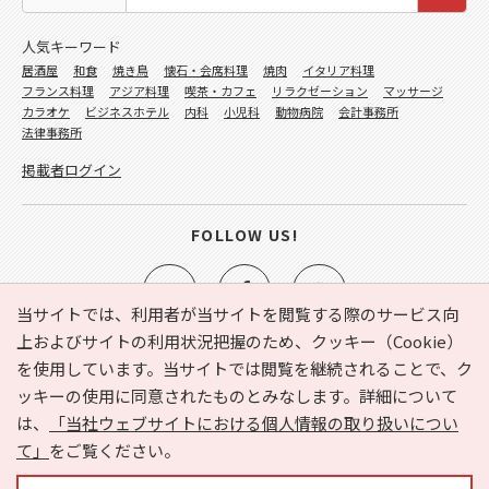
人気キーワード
居酒屋
和食
焼き鳥
懐石・会席料理
焼肉
イタリア料理
フランス料理
アジア料理
喫茶・カフェ
リラクゼーション
マッサージ
カラオケ
ビジネスホテル
内科
小児科
動物病院
会計事務所
法律事務所
掲載者ログイン
FOLLOW US!
当サイトでは、利用者が当サイトを閲覧する際のサービス向
上およびサイトの利用状況把握のため、クッキー（Cookie）
を使用しています。当サイトでは閲覧を継続されることで、ク
e-NAVITA（イーナビタ）とは？
お気に入り
ヘルプ
ッキーの使用に同意されたものとみなします。詳細について
利用規約
個人情報の取り扱いについて
運営会社
は、
「当社ウェブサイトにおける個人情報の取り扱いについ
サイトマップ
広告掲載に関するお問い合わせ
て」
をご覧ください。
サイトの内容に関するお問い合わせ